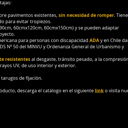
tajas:
bre pavimentos existentes,
sin necesidad de romper
. Tien
o para evitar tropiezos.
90cm, 60cmx120cm, 60cmx150cm) y se pueden adaptar
oyecto.
ericana para personas con discapacidad
ADA
y en Chile d
DS Nº 50 del MINVU y Ordenanza General de Urbanismo y
e resistentes
al desgaste, tránsito pesado, a la compresió
 rayos UV, de uso interior y exterior.
tarugos de fijación.
ducto, descarga el catálogo en el siguiente
link
o visita nu