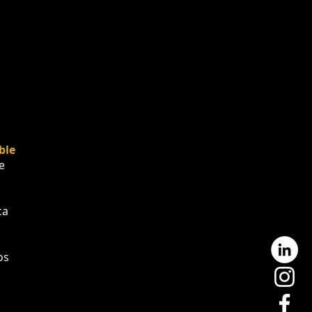
ible
e
ca
os