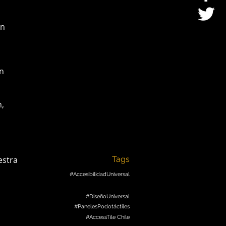
en
an
n,
estra
Tags
#AccesibilidadUniversal
#DiseñoUniversal
#PanelesPodotáctiles
#AccessTile Chile